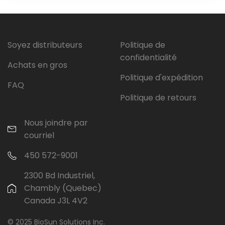
Soyez distributeurs
Politique de
confidentialité
Achats en gros
Politique d'expédition
FAQ
Politique de retours
Nous joindre par
courriel
450 572-9001
2300 Bd Industriel,
Chambly (Quebec)
Canada J3L 4V2