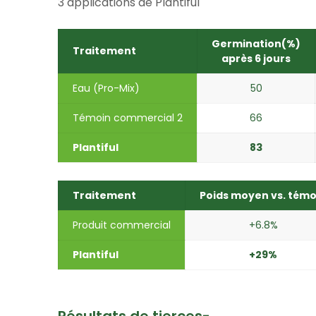
3 applications de Plantiful
Germination(%)
Traitement
après 6 jours​
Eau (Pro-Mix)
50​
Témoin commercial 2​
66​
Plantiful
83​
Traitement
Poids moyen vs. témo
Produit commercial
+6.8%
Plantiful
+29%